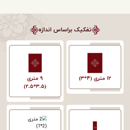
تفکیک براساس اندازه
۱۲ متری (۴*۳)
۹ متری
(۳.۵*۲.۵)