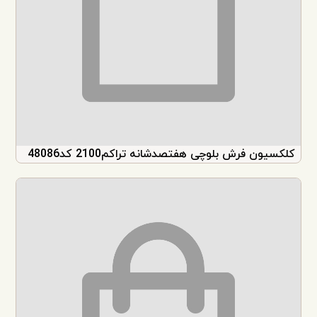
همه کالاها
۸۲
کلاسیک
۰
وینتیج
۰
بلوچی
۸۲
کلکسیون فرش بلوچی هفتصدشانه تراکم2100 کد48086