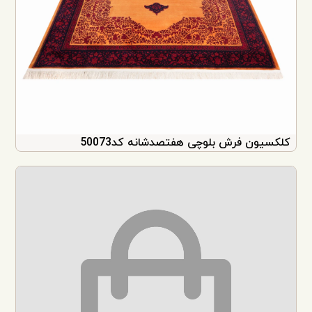
کلکسیون فرش بلوچی هفتصدشانه کد50073